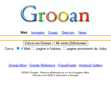
Web
Immagini
Gruppi
Directory
News
Cerca:
il Web
pagine in Italiano.
pagine provenienti da: Italia
Grooan-Blog
-
Google Reference
-
FutureFeeds
-
Antipixel Gallery
©2004 Google - Ricerca effettuata su un tot di pagine Web.
Grooan.com NON è associato a Google